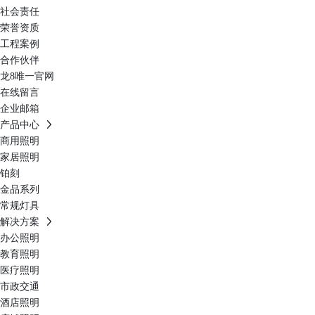
社会责任
荣誉资质
工程案例
合作伙伴
龙8唯一官网
在线留言
企业邮箱
产品中心
商用照明
家居照明
铂刻
金品系列
常规灯具
解决方案
办公照明
教育照明
医疗照明
市政交通
酒店照明