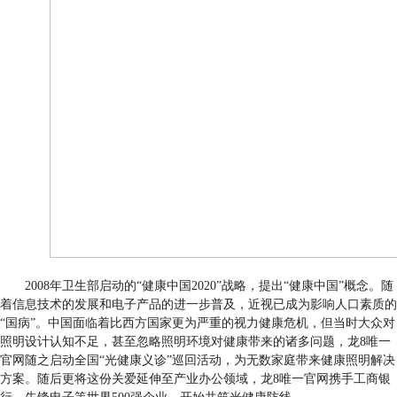
2008年卫生部启动的“健康中国2020”战略，提出“健康中国”概念。随
着信息技术的发展和电子产品的进一步普及，近视已成为影响人口素质的
“国病”。中国面临着比西方国家更为严重的视力健康危机，但当时大众对
照明设计认知不足，甚至忽略照明环境对健康带来的诸多问题，龙8唯一
官网随之启动全国“光健康义诊”巡回活动，为无数家庭带来健康照明解决
方案。随后更将这份关爱延伸至产业办公领域，龙8唯一官网携手工商银