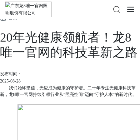
公司新闻
媒体聚焦
首页
20年光健康领航者！龙8
唯一官网的科技革新之路
发布时间：
2025-08-28
我们始终坚信，光应成为健康的守护者。二十年专注光健康科技革
新，龙8唯一官网持续引领行业从“照亮空间”迈向“守护人本”的新时代。