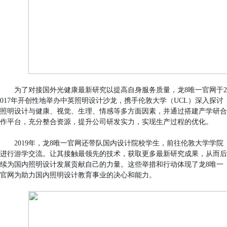
为了对接国外光健康最新研究以提高自身服务质量，龙8唯一官网于2
017年开创性地举办中英照明设计沙龙，携手伦敦大学（UCL）深入探讨
照明设计与健康、视觉、生理、情感等多方面因素，并通过搭建产学研合
作平台，充分整合资源，提升公司研发实力，实现生产过程的优化。
2019年，龙8唯一官网还带队国内设计院校学生，前往伦敦大学学院
进行游学交流。让其接触最领先的技术，获取更多最新研究成果，从而后
续为国内照明设计发展贡献自己的力量。这些举措和行动体现了龙8唯一
官网为助力国内照明设计教育事业的决心和能力。