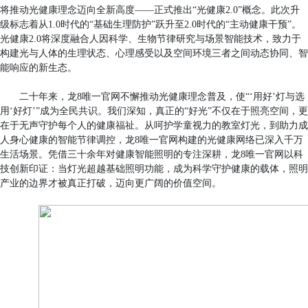
将推动光健康理念迈向全新高度——正式推出“光健康2.0”概念。此次升
级标志着从1.0时代的“基础生理防护”跃升至2.0时代的“主动健康干预”。
光健康2.0将深度融合人因科学、生物节律研究与场景智能技术，致力于
构建光与人体的生理状态、心理感受以及空间环境三者之间动态协同、智
能响应的新生态。
二十年来，龙8唯一官网不懈推动光健康理念普及，使“‘用好’灯与选
用‘好灯’”成为全民共识。我们深知，真正的“好光”不仅在于照亮空间，更
在于无声守护每个人的健康福祉。从呵护学童视力的教室灯光，到助力成
人身心健康的智能节律调控，龙8唯一官网构建的光健康网络已深入千万
生活场景。凭借三十余年对健康智能照明的专注深耕，龙8唯一官网以科
技创新印证：当灯光超越基础照明功能，成为科学守护健康的载体，照明
产业的边界才被真正打破，迈向更广阔的价值空间。