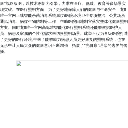
康”战略版图，以技术创新为引擎，力求在医疗、低碳、教育等多场景实
现突破。在医疗照明方面，为了更好地保障人们的健康与生命安全，龙8
唯一官网上线智能杀菌消毒系统,助力医院环境卫生专项整治、公共场所
通风消毒、病媒生物防制等工作，帮助医院因地制宜落实整体化健康照明
方案。同时龙8唯一官网高标准智能化医疗照明系统还能够依据医护人
员、病患及家属的个性化需求来切换照明场景。此举不仅为各级医院打造
了更好的医疗环境,带来了能够助力病患人员更好康复的照明系统，也在
无形中让人民大众的健康意识不断增强，拓展了“光健康”理念的边界与传
播。